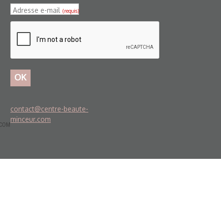
Adresse e-mail
(requis)
OK
contact@centre-beaute-
minceur.com
PCOM