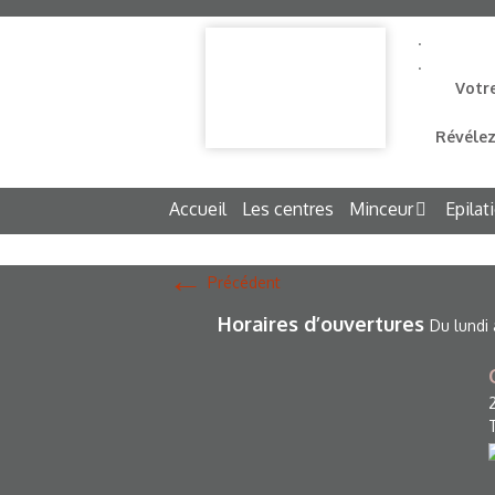
.
.
Votr
lpg
Révélez
Accueil
Les centres
Minceur
Epilat
←
Précédent
Horaires d’ouvertures
Du lundi