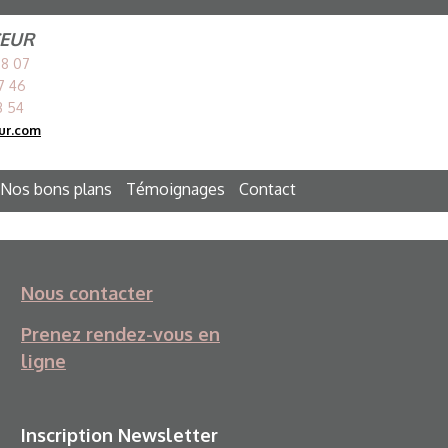
LIGNE
CEUR
08 07
17 46
 résolution (500 × 262)
3 54
ur.com
Nos bons plans
Témoignages
Contact
Nous contacter
Prenez rendez-vous en
ligne
Inscription Newsletter