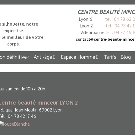
PRENEZ RENDEZ-VOUS EN 
CENTRE BEAUTÉ MIN
Lyon 6
tel :
0
4 78 62 
e silhouette,
notre
Lyon 2
tel :
0
4 78 42 
Published on
12 mars 2025
in
LPG Cellu M6 Alliance
Pleine
expertise.
Villeurbanne
tel :
0
4 37 45 1
 le meilleur de votre
contact@centre-beaute-mince
corps.
Aller
ion définitive*
Anti-âge
Espace Homme
Tarifs
Blog
au
contenu
 au samedi de 10h à 20h
Centre beauté minceur LYON 2
26, quai Jean Moulin 69002 Lyon
Tél : 04 78 42 17 46