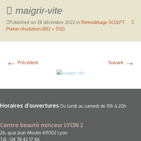
maigrir-vite
Published on
28 décembre 2022
in
Remodelage SCULPT
Pleine résolution (832 × 552)
←
→
Précédent
Suivant
Horaires d’ouvertures
Du lundi au samedi de 10h à 20h
Centre beauté minceur LYON 2
26, quai Jean Moulin 69002 Lyon
Tél : 04 78 42 17 46