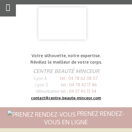
Aller
au
contenu
.
.
Votre silhouette,
notre expertise.
Révélez le meilleur de votre corps.
CENTRE BEAUTÉ MINCEUR
Lyon 6
tel :
0
4 78 62 08 07
Lyon 2
tel :
0
4 78 42 17 46
Villeurbanne
tel :
0
4 37 45 13 54
contact@centre-beaute-minceur.com
PRENEZ RENDEZ-
VOUS EN LIGNE