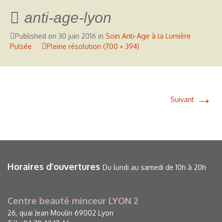
anti-age-lyon
Published on
30 juin 2016
in
Soin Anti-Age à la Lumière
Pulsée
Pleine résolution (700 × 394)
→
Suivant
Horaires d’ouvertures
Du lundi au samedi de 10h à 20h
Centre beauté minceur LYON 2
26, quai Jean Moulin 69002 Lyon