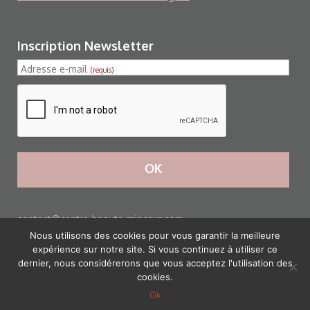
Inscription Newsletter
Adresse e-mail
(requis)
OK
contact@centre-beaute-minceur.com
Nous utilisons des cookies pour vous garantir la meilleure
expérience sur notre site. Si vous continuez à utiliser ce
Mentions légales
RÉALISATION RHONALPCOM
dernier, nous considérerons que vous acceptez l'utilisation des
cookies.
Ok