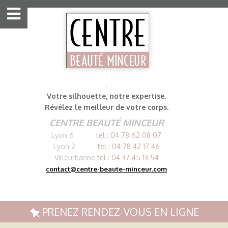
Aller
au
contenu
.
.
Votre silhouette,
notre expertise.
Révélez le meilleur de votre corps.
CENTRE BEAUTÉ MINCEUR
Lyon 6
tel :
0
4 78 62 08 07
Lyon 2
tel :
0
4 78 42 17 46
Villeurbanne
tel :
0
4 37 45 13 54
contact@centre-beaute-minceur.com
PRENEZ RENDEZ-VOUS EN LIGNE