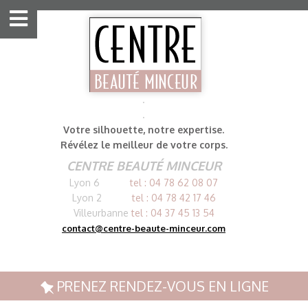
Aller
au
contenu
.
.
Votre silhouette,
notre expertise.
Révélez le meilleur de votre corps.
CENTRE BEAUTÉ MINCEUR
Lyon 6
tel :
0
4 78 62 08 07
Lyon 2
tel :
0
4 78 42 17 46
Villeurbanne
tel :
0
4 37 45 13 54
contact@centre-beaute-minceur.com
PRENEZ RENDEZ-VOUS EN LIGNE